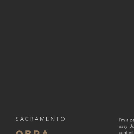
SACRAMENTO
I'm a p
easy. J
OBRA
content