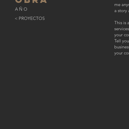
me anyw
AÑO
a story
< PROYECTOS
This is
services
your co
Tell yo
busines
your co